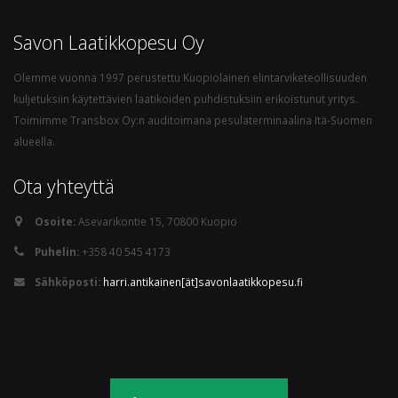
Savon Laatikkopesu Oy
Olemme vuonna 1997 perustettu Kuopiolainen elintarviketeollisuuden
kuljetuksiin käytettävien laatikoiden puhdistuksiin erikoistunut yritys.
Toimimme Transbox Oy:n auditoimana pesulaterminaalina Itä-Suomen
alueella.
Ota yhteyttä
Osoite:
Asevarikontie 15, 70800 Kuopio
Puhelin:
+358 40 545 4173
Sähköposti:
harri.antikainen[ät]savonlaatikkopesu.fi