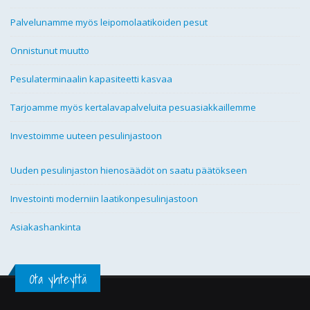
Palvelunamme myös leipomolaatikoiden pesut
Onnistunut muutto
Pesulaterminaalin kapasiteetti kasvaa
Tarjoamme myös kertalavapalveluita pesuasiakkaillemme
Investoimme uuteen pesulinjastoon
Uuden pesulinjaston hienosäädöt on saatu päätökseen
Investointi moderniin laatikonpesulinjastoon
Asiakashankinta
Ota yhteyttä